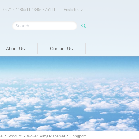
◇
0571-64185511 13456875111
English
About Us
Contact Us
me
Product
Woven Vinyl Placemat
Longport